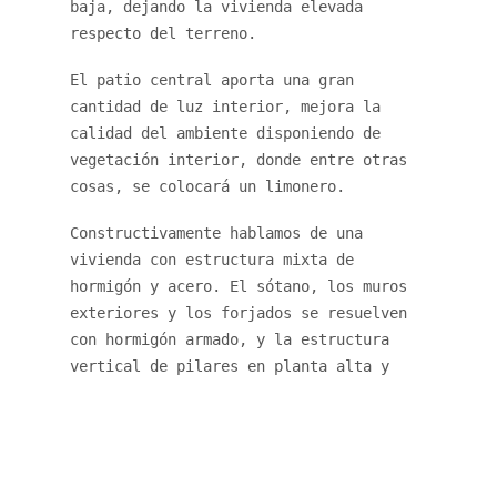
baja, dejando la vivienda elevada
respecto del terreno.
El patio central aporta una gran
cantidad de luz interior, mejora la
calidad del ambiente disponiendo de
vegetación interior, donde entre otras
cosas, se colocará un limonero.
Constructivamente hablamos de una
vivienda con estructura mixta de
hormigón y acero. El sótano, los muros
exteriores y los forjados se resuelven
con hormigón armado, y la estructura
vertical de pilares en planta alta y
planta baja en acero estructural. La
envolvente tendrá aislamiento térmico
por el exterior, acabado en blanco;
cubierta de zinc con pátina gris